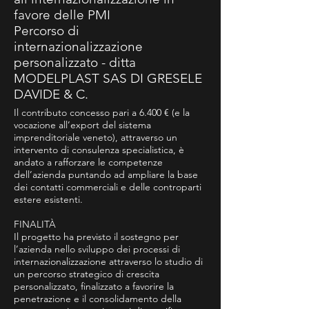
favore delle PMI
Percorso di
internazionalizzazione
personalizzato - ditta
MODELPLAST SAS DI GRESELE
DAVIDE & C.
Il contributo concesso pari a 6.400 € (e la
vocazione all’export del sistema
imprenditoriale veneto), attraverso un
intervento di consulenza specialistica, è
andato a rafforzare le competenze
dell’azienda puntando ad ampliare la base
dei contatti commerciali e delle controparti
estere esistenti.
FINALITÀ
Il progetto ha previsto il sostegno per
l’azienda nello sviluppo dei processi di
internazionalizzazione attraverso lo studio di
un percorso strategico di crescita
personalizzato, finalizzato a favorire la
penetrazione e il consolidamento della