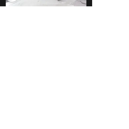
modelplast Srl
PROUDLY ITALIAN
Via Lago di Vico 34, 36015 Schio (Vi) Italy · Tel
+39 0445 575138
·
modelplast@modelplast.net
P. IVA
00253600241
· Rea: VI-106576 · Reg. Imp:
00253600241
· Capitale Sociale: Euro 10.000,00
designed by cristina maraschin
modelplast Srl
©2024 · all right reserved
index
cookie policy