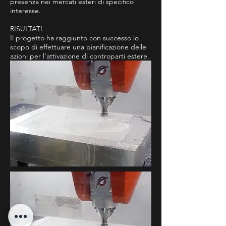
presenza nei mercati esteri di specifico
interesse.
RISULTATI
Il progetto ha raggiunto con successo lo
scopo di effettuare una pianificazione delle
azioni per l’attivazione di controparti estere.